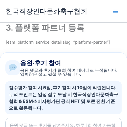
콘
한국직장인다문화축구협회
텐
츠
로
3. 플랫폼 파트너 등록
건
너
[esm_platform_service_detail slug=”platform-partner”]
뛰
기
응원·후기 참여
응원 댓글과 후기가 협회 참여 데이터로 누적됩니다.
입력창은 접고 펼칠 수 있습니다.
점수평가 참여 시 5점, 후기참여 시 10점이 적립됩니다.
누적 포인트는 일정 점수 도달 시 한국직장인다문화축구
협회 & ESM소비자평가단 공식 NFT 및 토큰 전환 기준
으로 활용됩니다.