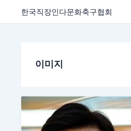
콘
한국직장인다문화축구협회
텐
츠
로
건
너
뛰
기
이미지