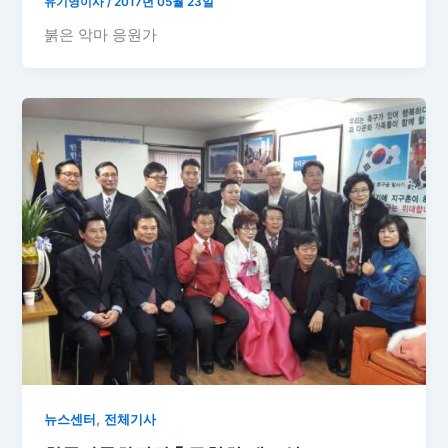
유기영이사
/
2017년 05월 23일
붉은 악마 응원가
,
뉴스센터
전체기사