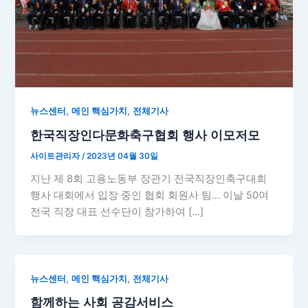
,
,
뉴스센터
메인 핵심가치
전체기사
한국직장인다문화축구협회 행사 이모저모
사이트관리자
/
2023년 04월 30일
지난 제 8회 고용노동부 장관기 전국직장인축구대회
행사 대회에서 입장 중인 협회 회원사 팀… 이날 50여
전국 직장 대표 선수단이 참가하여 […]
,
,
뉴스센터
메인 핵심가치
전체기사
함께하는 사회 공감서비스