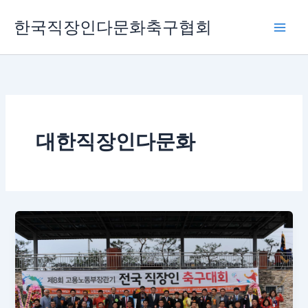
콘
한국직장인다문화축구협회
텐
츠
로
건
너
뛰
기
대한직장인다문화