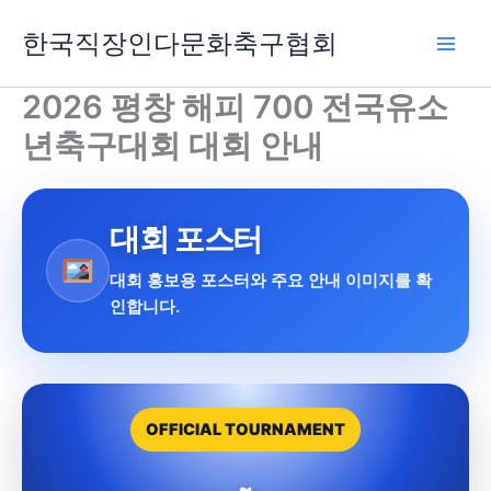
콘
한국직장인다문화축구협회
텐
츠
로
2026 평창 해피 700 전국유소
건
년축구대회 대회 안내
너
뛰
기
대회 포스터
대회 홍보용 포스터와 주요 안내 이미지를 확
인합니다.
OFFICIAL TOURNAMENT
~