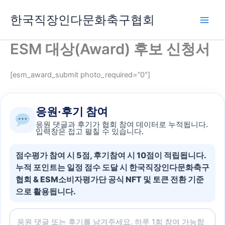
콘
한국직장인다문화축구협회
텐
츠
로
ESM 대상(Award) 후보 신청서
건
너
[esm_award_submit photo_required=”0″]
뛰
기
응원·후기 참여
응원 댓글과 후기가 협회 참여 데이터로 누적됩니다.
입력창은 접고 펼칠 수 있습니다.
점수평가 참여 시 5점, 후기참여 시 10점이 적립됩니다.
누적 포인트는 일정 점수 도달 시 한국직장인다문화축구
협회 & ESM소비자평가단 공식 NFT 및 토큰 전환 기준
으로 활용됩니다.